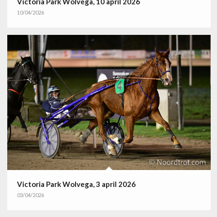
Victoria Park Wolvega, 10 april 2026
10/04/2026
Victoria Park Wolvega, 3 april 2026
03/04/2026