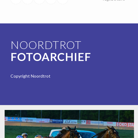
NOORDTROT
FOTOARCHIEF
Copyright Noordtrot