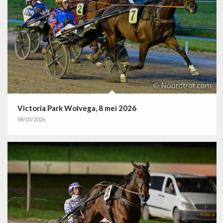
Victoria Park Wolvega, 8 mei 2026
08/05/2026