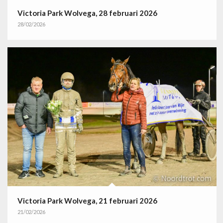
Victoria Park Wolvega, 28 februari 2026
28/02/2026
Victoria Park Wolvega, 21 februari 2026
21/02/2026