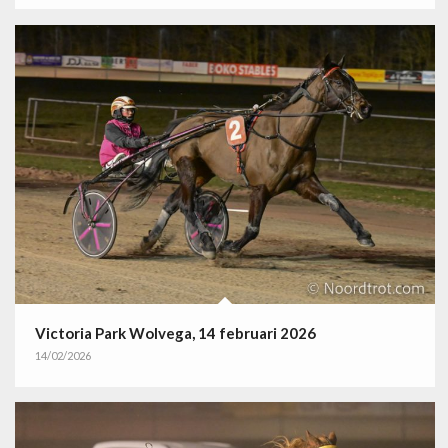
Victoria Park Wolvega, 14 februari 2026
14/02/2026