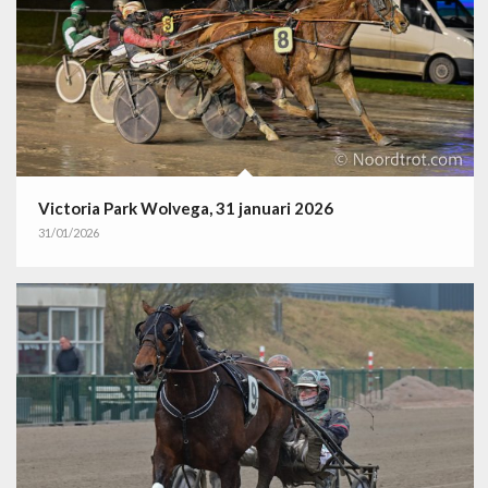
Victoria Park Wolvega, 31 januari 2026
31/01/2026