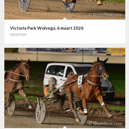
Victoria Park Wolvega, 6 maart 2026
06/03/2026