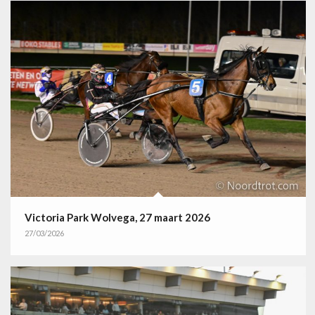
Victoria Park Wolvega, 27 maart 2026
27/03/2026