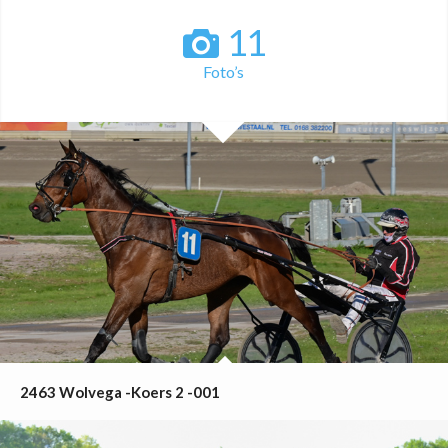
11
Foto’s
2463 Wolvega -Koers 2 -001